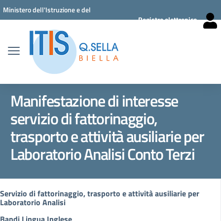
Vai ai contenuti
Vai al menu di navigazione
Vai al footer
Ministero dell'Istruzione e del
Registro elettronico
Merito
Manifestazione di interesse
servizio di fattorinaggio,
trasporto e attività ausiliarie per
Laboratorio Analisi Conto Terzi
Servizio di fattorinaggio, trasporto e attività ausiliarie per
Laboratorio Analisi
Bandi Lingua Inglese