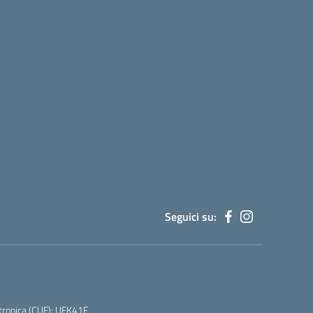
Seguici su:
tronica (CUF): UFK41F