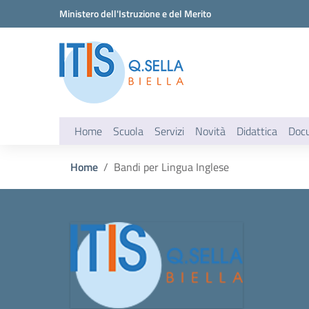
Vai ai contenuti
Vai al menu di navigazione
Vai al footer
Ministero dell'Istruzione e del Merito
Home
Scuola
Servizi
Novità
Didattica
Doc
Home
Bandi per Lingua Inglese