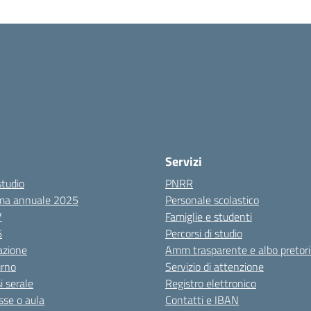
Servizi
studio
PNRR
ma annuale 2025
Personale scolastico
7
Famiglie e studenti
6
Percorsi di studio
azione
Amm trasparente e albo pretori
urno
Servizio di attenzione
i serale
Registro elettronico
sse o aula
Contatti e IBAN