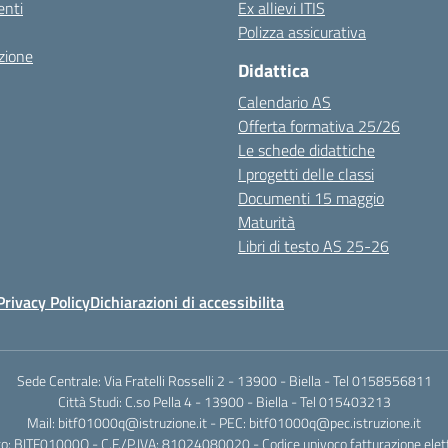
nti
Ex allievi ITIS
Polizza assicurativa
zione
Didattica
Calendario AS
Offerta formativa 25/26
Le schede didattiche
I progetti delle classi
Documenti 15 maggio
Maturità
Libri di testo AS 25-26
Privacy Policy
Dichiarazioni di accessibilita
Sede Centrale: Via Fratelli Rosselli 2 - 13900 - Biella - Tel 0158556811
Città Studi: C.so Pella 4 - 13900 - Biella - Tel 015403213
Mail:
bitf01000q@istruzione.it
- PEC:
bitf01000q@pec.istruzione.it
o: BITF01000Q - C.F./P,IVA: 81024080020 - Codice univoco fatturazione elet