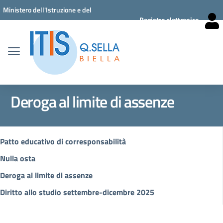
Vai ai contenuti
Vai al menu di navigazione
Vai al footer
Ministero dell'Istruzione e del
Registro elettronico
Merito
Deroga al limite di assenze
Patto educativo di corresponsabilità
Nulla osta
Deroga al limite di assenze
Diritto allo studio settembre-dicembre 2025