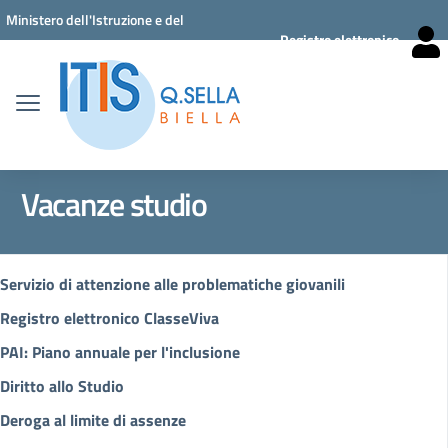
Vai ai contenuti
Vai al menu di navigazione
Vai al footer
Ministero dell'Istruzione e del
Registro elettronico
Merito
Vacanze studio
Servizio di attenzione alle problematiche giovanili
Registro elettronico ClasseViva
PAI: Piano annuale per l'inclusione
Diritto allo Studio
Deroga al limite di assenze