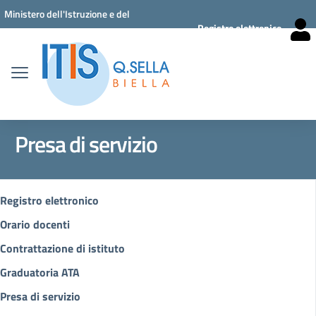
Vai ai contenuti
Vai al menu di navigazione
Vai al footer
Ministero dell'Istruzione e del
Registro elettronico
Merito
Presa di servizio
Registro elettronico
Orario docenti
Contrattazione di istituto
Graduatoria ATA
Presa di servizio