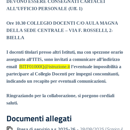
DEVONO ESSERE CONSEGNATI CARTACEI
ALL’UFFICIO PERSONALE (Uff. 1)
Ore 10.30 COLLEGIO DOCENTI C/O AULA MAGNA
DELLA SEDE CENTRALE – VIA F. ROSSELLI, 2-
BIELLA
I docenti titolari presso altri Istituti, ma con spezzone orario
assegnato all’ITIS, sono invitati a comunicare all’indirizzo
email
BITF01000Q@istruzione.it
l’eventuale impossibilità a
partecipare al Collegio Docenti per impegni concomitanti,
indicando un recapito per eventuali comunicazioni.
Ringraziando per la collaborazione, si porgono cordiali
saluti.
Documenti allegati
Presa di servizio a s 2025-26
- 28/08/2025 (
Scarica il