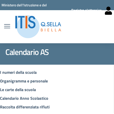
Vai ai contenuti
Vai al menu di navigazione
Vai al footer
Ministero dell'Istruzione e del
Registro elettronico
Merito
Calendario AS
I numeri della scuola
Organigramma e personale
Le carte della scuola
Calendario Anno Scolastico
Raccolta differenziata rifiuti