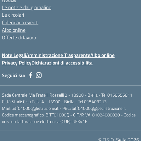
Le notizie dal giornalino
Le circolari
Calendario eventi
Albo online
Offerte di lavoro
Note Legali
Amministrazione Trasparente
Albo online
Privacy Policy
Dichiarazioni di accessibilita
Seguici su:
Sede Centrale: Via Fratelli Rosselli 2 - 13900 - Biella - Tel 0158556811
Città Studi: C.so Pella 4 - 13900 - Biella - Tel 015403213
Mail:
bitf01000q@istruzione.it
- PEC:
bitf01000q@pec.istruzione.it
Codice meccanografico: BITF01000Q - C.F./P,IVA: 81024080020 - Codice
univoco fatturazione elettronica (CUF): UFK41F
©ITIS Q. Sella 2026